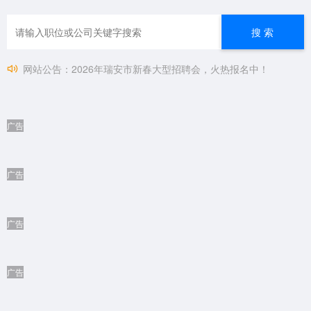
搜 索
网站公告
：
2026年瑞安市新春大型招聘会，火热报名中！
61名！瑞安市市属国有企业公开招聘工作人员公告
缺人！瑞安多家企业正在热招，求职速看！
瑞安论坛&瑞城招聘正式上线！
广告
广告
广告
广告