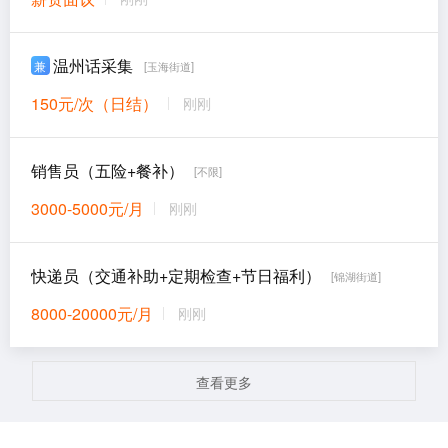
温州话采集
兼
[玉海街道]
150元/次（日结）
刚刚
销售员（五险+餐补）
[不限]
3000-5000元/月
刚刚
快递员（交通补助+定期检查+节日福利）
[锦湖街道]
8000-20000元/月
刚刚
查看更多