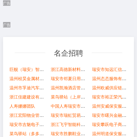
广告
广告
名企招聘
巨舰（瑞安）智能机械有限公司
浙江高德新材料科技有限公司
瑞安市知远汇信息咨询有限公司
温州桢昊金属材料有限公司
瑞安市邻夏日用品店
温州态态服饰有限公司
温州市孚迪汽车配件有限公司
温州凯瀚酒店管理有限公司
温州欧威供应链有限公司
浙江佳建建设有限公司
菜鸟驿站（上岸锦园）
瑞安市裕正荣汽车零部件有限公司
人寿娜娜团队
中国人寿瑞安市支公司（创赢团队）
温州安威保安服务有限公司
浙江宏阳物业管理有限公司
瑞安市瑞虹贸易有限公司
瑞安市曙兴金融有限公司
瑞安市吉魅电子商务商行
浙江飞宇智能科技有限公司
瑞安攀跃电子商务有限公司
菜鸟驿站（多多驿站）
瑞安市胜鹏鞋业有限公司
温州明道保安服务有限公司