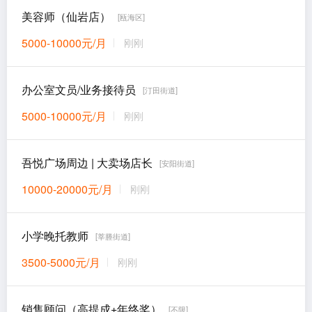
美容师（仙岩店）
[瓯海区]
5000-10000元/月
刚刚
办公室文员/业务接待员
[汀田街道]
5000-10000元/月
刚刚
吾悦广场周边 | 大卖场店长
[安阳街道]
10000-20000元/月
刚刚
小学晚托教师
[莘塍街道]
3500-5000元/月
刚刚
销售顾问（高提成+年终奖）
[不限]