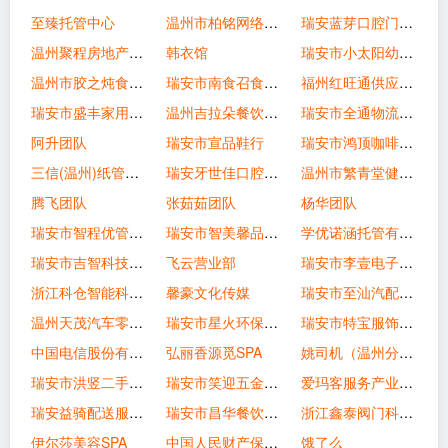
至臻托管中心
温州市柏铭网络科技有限公司
瑞安蓝芽口腔门诊部有限公司
温州聚程房地产营销策划有限公司
韩衣馆
瑞安市小太阳幼儿园
温州市胶之炖食品有限公司
瑞安市南食召食品商贸有限公司
福州红旺通供应链管理有限公司
瑞安市盛丰家用电器维修中心
温州吉拉朵餐饮管理有限公司
瑞安市全通物流有限公司
阿升团队
瑞安市宣品鞋行
瑞安市鸿顶咖啡商行
三信(温州)纸管制造有限公司
瑞安牙世佳口腔门诊部有限公司
温州市繁青堂健康管理有限公司
腾飞团队
张茹茹团队
杨华团队
瑞安市智程优管停车服务有限公司
瑞安市智美馨品信息咨询服务部
学优诺涵托管有限公司
瑞安市吉智科技有限公司
飞云营业部
瑞安市李壹电子商务商行
浙江科仓智能科技有限公司
馨豪文化传媒
瑞安市至汕汽配有限公司
温州天茂汽车零部件有限公司
瑞安市星火环保科技有限公司
瑞安市特宝服饰有限公司
中国电信股份有限公司瑞安东山营业厅
弘丽香源觅SPA
姚司机（温州分公司）
瑞安市洪竖二手车有限公司
瑞安市笑迎五金经营部
爱玛客服务产业(中国)有限公司温州分公司
瑞安益骑配送服务有限公司
瑞安市昌华餐饮有限公司
浙江鑫泰阀门科技有限公司
伊尔莎美容SPA
中国人民财产保险股份有限公司瑞安支公司
饿了么