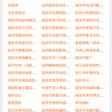
煎饼侠
温州固本科技有限公司
瑞安市科茂汽配有限公司
艾然美容店
瑞安市泓基国际贸易有限公司
杭州川海通信科技有限公司瑞安分公司
瑞安市松妹快餐店
瑞安悦祺汽车租赁服务有限公司
瑞安市瑞禧汽车租赁有限公司
瑞安市鼎力汽车电器有限公司
瑞安市盈丽课后托管有限公司
温州市梦嘉汽车服务有限公司
温州安耐信科技有限公司
瑞安市金榜大拇指托管有限公司
温州市集光互联信息科技有限公司
瑞安市壹路达汽车服务有限公司
温州市百针线业有限公司
家庭家教（锦东佳园）
南洋汽摩集团有限公司
温州蜂袅及配食品配送有限公司
中国人寿瑞安星级客户经营部
瑞安市君御餐饮管理有限公司
瑞安市升一汽摩配有限公司
瑞安汽配厂
鼎汁煎包（马鞍山路）
温州瞬驰物流有限公司
浙江创富新材料有限公司
瑞安市新武林影视传媒有限公司
温州麦华车业部件有限公司
浙江华申警特安防科技有限公司
中国平安瑞安团队
瑞安宏尧贸易有限公司
知跃学社
德国凯傲宝骊温州分公司
中国平安人寿温州支公司
瑞安市创嵘机械有限公司
瑞安论坛
瑞安市新都大酒店有限公司
瑞安市来学课后托管有限公司
莫莫团队
温州市弗罗特酒业有限公司
昇华团队
浙江长林信息技术股份有限公司
温州铭稳机械有限公司
瑞安市佰森汽配有限公司