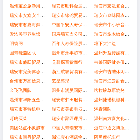
温州宝盈旅游用品有限公司
瑞安市旺科金属制品有限公司
瑞安市宏晟复合材料有限公司
瑞安市安鑫安全生产咨询服务中心
瑞安市镓尧贸易有限公司
瑞安市叁味园农业科技有限公司
瑞安市君嘉海鲜酒店
中国平安人寿保险股份有限公司温州中心支公司
瑞安市牛小班音乐培训有限公司
爱浓美容养生馆
国寿瑞安支公司瑞华售后服务部
瑞安市鑫木敏金属制品厂
明镜阁
百年人寿保险股份有限公司瑞安支公司
塘下大油边
国寿晓燕团队
温州市永丰超市有限公司瑞安分店
温州升益传媒有限公司
瑞安市盛跃贸易有限公司
见暮探百货商行
韦莱国际健身俱乐部
瑞安市完美体态健身管理有限公司
浙江航睿贸易有限公司
瑞安市杏陆休闲食品商行
台州市万高信息技术服务有限公司
艺星整形
瑞安市江云副食品经营部
金飞飞团队
温州市润昊国际供应链有限公司
喀拉峻草原烧烤
温州市华阳五金有限公司
瑞安市梦田服装商行
温州捷诺机械科技有限公司
瑞安市赛特机电有限公司
瑞安市美银电器有限公司
鸿泰团队
叮咚买菜
瑞安市聚匠课后托管有限公司
温州南方喜文化创意有限公司
美团站点小象超市
中国人寿瑞安市支公司（创优）
浙江中通文博服务有限公司瑞安分公司
瑞安市闽丹贸易有限公司
浙江壹心酒店物业服务有限公司
阿勇摩托车行