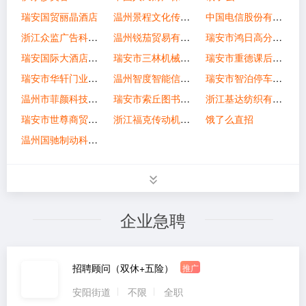
瑞安国贸丽晶酒店
温州景程文化传媒有限公司
中国电信股份有限公司瑞安塘下营业厅
浙江众监广告科技有限公司
温州锐茄贸易有限公司
瑞安市鸿日高分子材料有限公司
瑞安国际大酒店有限公司
瑞安市三林机械有限公司
瑞安市重德课后托管有限公司
瑞安市华轩门业有限公司
温州智度智能信息科技有限公司
瑞安市智泊停车管理有限公司
温州市菲颜科技有限公司
瑞安市索丘图书有限公司
浙江基达纺织有限公司
瑞安市世尊商贸有限公司
浙江福克传动机械有限公司
饿了么直招
温州国驰制动科技有限公司
企业急聘
招聘顾问（双休+五险）
推广
安阳街道
不限
全职