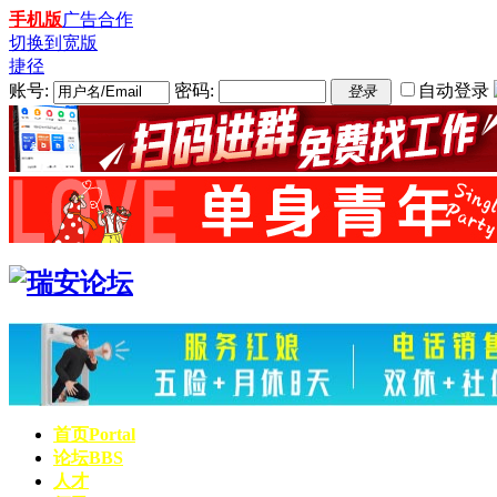
手机版
广告合作
切换到宽版
捷径
账号:
密码:
自动登录
登录
首页
Portal
论坛
BBS
人才