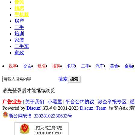
便民
婚恋
手机版
房产
二手
培训
家装
二手车
家政
说事
交友
租售
招聘
求职
二手
汽车
美食
金融
搜索
搜索
请先登录后才能继续浏览
广告业务
|
关于我们
|
小黑屋
|
平台公约协议
|
涉企举报专区
|
谣
Powered by
Discuz!
X3.4
© 2001-2023
Discuz! Team
. 瑞安在线 
浙公网安备 33038102330633号