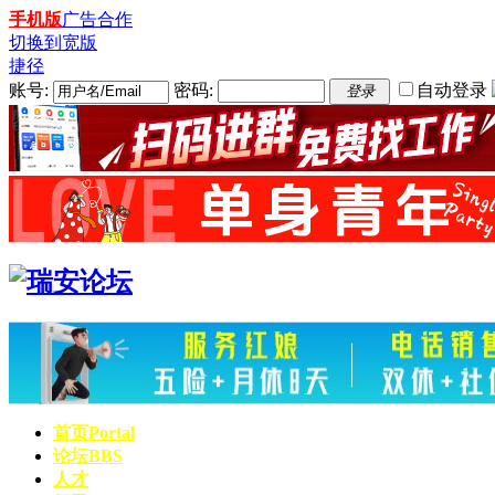
手机版
广告合作
切换到宽版
捷径
账号:
密码:
自动登录
登录
首页
Portal
论坛
BBS
人才