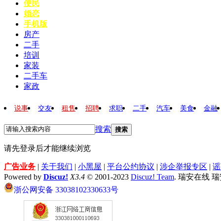
便民
婚恋
手机版
房产
二手
培训
家装
二手车
家政
说事
交友
租售
招聘
求职
二手
汽车
美食
金融
搜索
搜索
请先登录后才能继续浏览
广告业务
|
关于我们
|
小黑屋
|
平台公约协议
|
涉企举报专区
|
谣
Powered by
Discuz!
X3.4
© 2001-2023
Discuz! Team
. 瑞安在线 
浙公网安备 33038102330633号