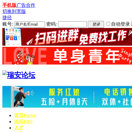
手机版
广告合作
切换到宽版
捷径
账号:
密码:
自动登录
登录
首页
Portal
论坛
BBS
人才