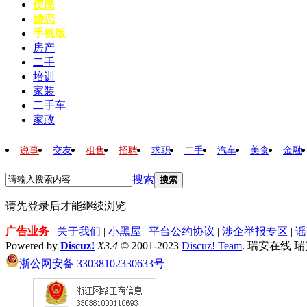
便民
婚恋
手机版
房产
二手
培训
家装
二手车
家政
说事
交友
租售
招聘
求职
二手
汽车
美食
金融
搜索
搜索
请先登录后才能继续浏览
广告业务
|
关于我们
|
小黑屋
|
平台公约协议
|
涉企举报专区
|
谣
Powered by
Discuz!
X3.4
© 2001-2023
Discuz! Team
. 瑞安在线 
浙公网安备 33038102330633号