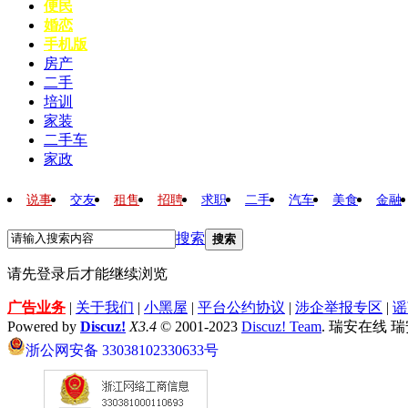
便民
婚恋
手机版
房产
二手
培训
家装
二手车
家政
说事
交友
租售
招聘
求职
二手
汽车
美食
金融
搜索
搜索
请先登录后才能继续浏览
广告业务
|
关于我们
|
小黑屋
|
平台公约协议
|
涉企举报专区
|
谣
Powered by
Discuz!
X3.4
© 2001-2023
Discuz! Team
. 瑞安在线 
浙公网安备 33038102330633号