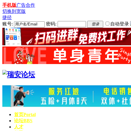
手机版
广告合作
切换到宽版
捷径
账号:
密码:
自动登录
登录
首页
Portal
论坛
BBS
人才