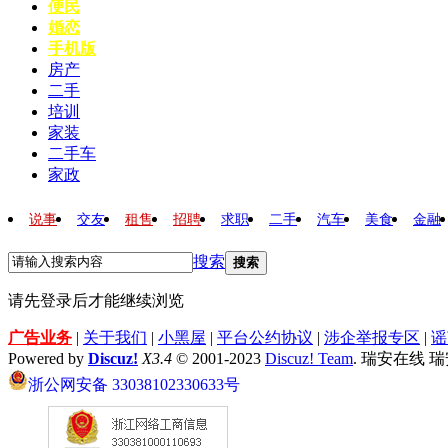
便民
婚恋
手机版
房产
二手
培训
家装
二手车
家政
说事
交友
租售
招聘
求职
二手
汽车
美食
金融
搜索
搜索
请先登录后才能继续浏览
广告业务
|
关于我们
|
小黑屋
|
平台公约协议
|
涉企举报专区
|
谣
Powered by
Discuz!
X3.4
© 2001-2023
Discuz! Team
. 瑞安在线 
浙公网安备 33038102330633号