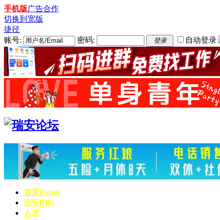
手机版
广告合作
切换到宽版
捷径
账号:
密码:
自动登录
登录
首页
Portal
论坛
BBS
人才