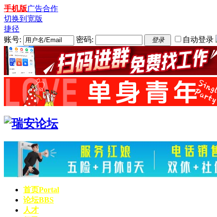
手机版
广告合作
切换到宽版
捷径
账号:
密码:
自动登录
登录
首页
Portal
论坛
BBS
人才