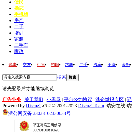
便民
婚恋
手机版
房产
二手
培训
家装
二手车
家政
说事
交友
租售
招聘
求职
二手
汽车
美食
金融
搜索
搜索
请先登录后才能继续浏览
广告业务
|
关于我们
|
小黑屋
|
平台公约协议
|
涉企举报专区
|
谣
Powered by
Discuz!
X3.4
© 2001-2023
Discuz! Team
. 瑞安在线 
浙公网安备 33038102330633号