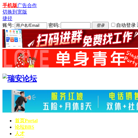
手机版
广告合作
切换到宽版
捷径
账号:
密码:
自动登录
登录
首页
Portal
论坛
BBS
人才