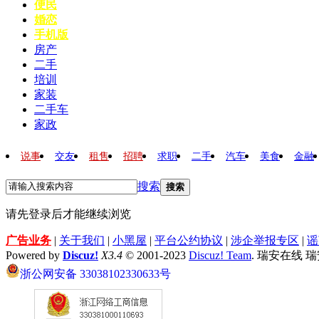
便民
婚恋
手机版
房产
二手
培训
家装
二手车
家政
说事
交友
租售
招聘
求职
二手
汽车
美食
金融
搜索
搜索
请先登录后才能继续浏览
广告业务
|
关于我们
|
小黑屋
|
平台公约协议
|
涉企举报专区
|
谣
Powered by
Discuz!
X3.4
© 2001-2023
Discuz! Team
. 瑞安在线 
浙公网安备 33038102330633号