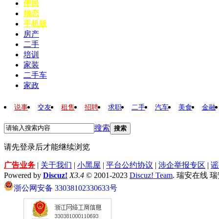
便民
婚恋
手机版
房产
二手
培训
家装
二手车
家政
说事
交友
租售
招聘
求职
二手
汽车
美食
金融
搜索
搜索
请先登录后才能继续浏览
广告业务
|
关于我们
|
小黑屋
|
平台公约协议
|
涉企举报专区
|
谣
Powered by
Discuz!
X3.4
© 2001-2023
Discuz! Team
. 瑞安在线 
浙公网安备 33038102330633号