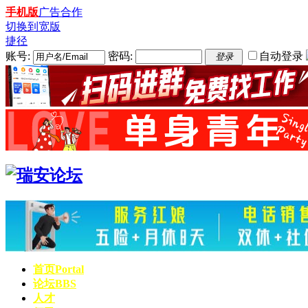
手机版
广告合作
切换到宽版
捷径
账号:
密码:
自动登录
登录
首页
Portal
论坛
BBS
人才