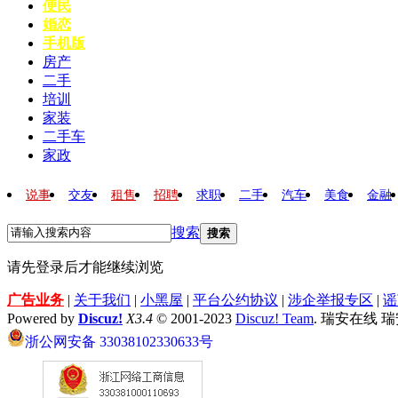
便民
婚恋
手机版
房产
二手
培训
家装
二手车
家政
说事
交友
租售
招聘
求职
二手
汽车
美食
金融
搜索
搜索
请先登录后才能继续浏览
广告业务
|
关于我们
|
小黑屋
|
平台公约协议
|
涉企举报专区
|
谣
Powered by
Discuz!
X3.4
© 2001-2023
Discuz! Team
. 瑞安在线 
浙公网安备 33038102330633号