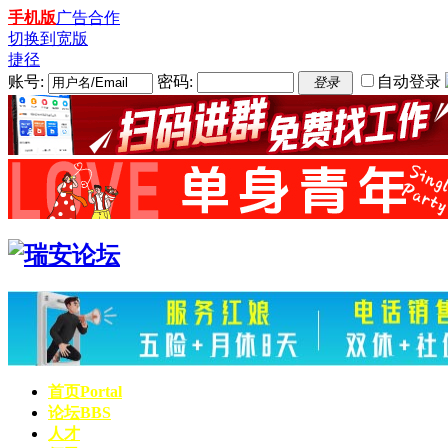
手机版
广告合作
切换到宽版
捷径
账号:
密码:
自动登录
登录
首页
Portal
论坛
BBS
人才