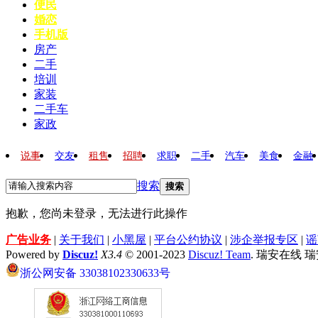
便民
婚恋
手机版
房产
二手
培训
家装
二手车
家政
说事
交友
租售
招聘
求职
二手
汽车
美食
金融
搜索
搜索
抱歉，您尚未登录，无法进行此操作
广告业务
|
关于我们
|
小黑屋
|
平台公约协议
|
涉企举报专区
|
谣
Powered by
Discuz!
X3.4
© 2001-2023
Discuz! Team
. 瑞安在线 
浙公网安备 33038102330633号