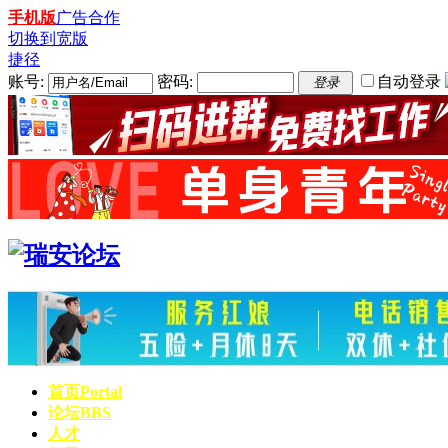
手机版
广告合作
切换到宽版
捷径
账号:
密码:
自动登录
登录
首页
Portal
论坛
BBS
人才