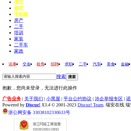
便民
婚恋
手机版
房产
二手
培训
家装
二手车
家政
说事
交友
租售
招聘
求职
二手
汽车
美食
金融
搜索
搜索
抱歉，您尚未登录，无法进行此操作
广告业务
|
关于我们
|
小黑屋
|
平台公约协议
|
涉企举报专区
|
谣
Powered by
Discuz!
X3.4
© 2001-2023
Discuz! Team
. 瑞安在线 
浙公网安备 33038102330633号