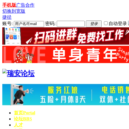
手机版
广告合作
切换到宽版
捷径
账号:
密码:
自动登录
登录
首页
Portal
论坛
BBS
人才