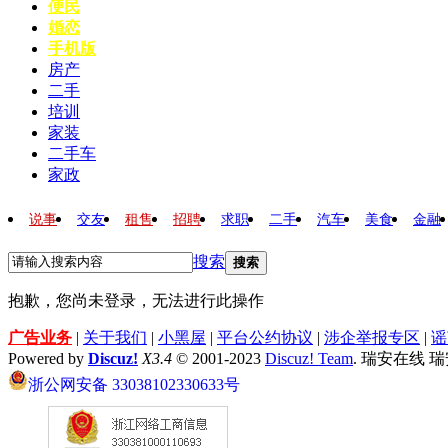
便民
婚恋
手机版
房产
二手
培训
家装
二手车
家政
说事
交友
租售
招聘
求职
二手
汽车
美食
金融
搜索
搜索
抱歉，您尚未登录，无法进行此操作
广告业务
|
关于我们
|
小黑屋
|
平台公约协议
|
涉企举报专区
|
谣
Powered by
Discuz!
X3.4
© 2001-2023
Discuz! Team
. 瑞安在线 
浙公网安备 33038102330633号