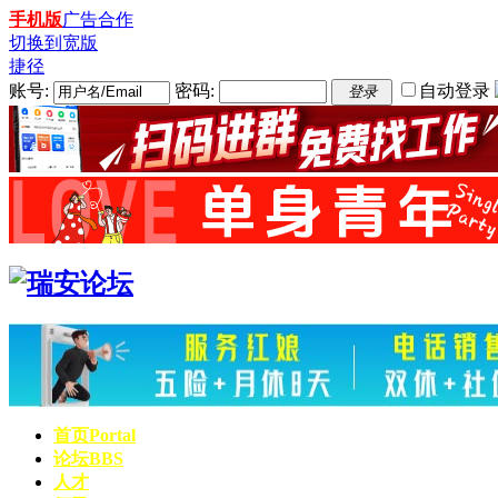
手机版
广告合作
切换到宽版
捷径
账号:
密码:
自动登录
登录
首页
Portal
论坛
BBS
人才