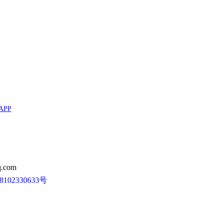
APP
.com
102330633号