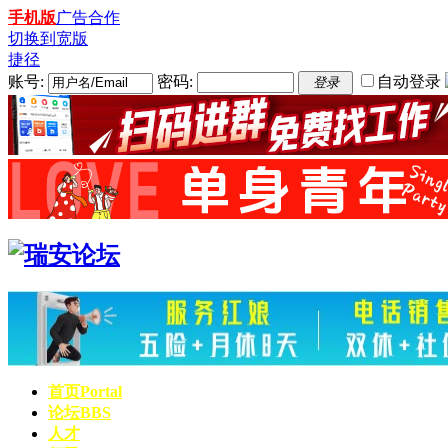
手机版
广告合作
切换到宽版
捷径
账号:
密码:
自动登录
登录
首页
Portal
论坛
BBS
人才