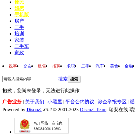
便民
婚恋
手机版
房产
二手
培训
家装
二手车
家政
说事
交友
租售
招聘
求职
二手
汽车
美食
金融
搜索
搜索
抱歉，您尚未登录，无法进行此操作
广告业务
|
关于我们
|
小黑屋
|
平台公约协议
|
涉企举报专区
|
谣
Powered by
Discuz!
X3.4
© 2001-2023
Discuz! Team
. 瑞安在线 