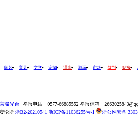
家装
育儿
文学
宠物
灌水
游玩
市场
签到
站务
言曝光台
| 举报电话：0577-66885552 举报信箱：2663025843@qq
瑞安论坛
浙B2-20210541 浙ICP备11036255号-1
浙公网安备 33038