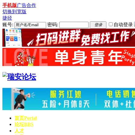
手机版
广告合作
切换到宽版
捷径
账号:
密码:
自动登录
登录
首页
Portal
论坛
BBS
人才