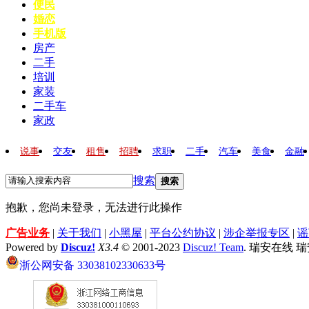
便民
婚恋
手机版
房产
二手
培训
家装
二手车
家政
说事
交友
租售
招聘
求职
二手
汽车
美食
金融
搜索
搜索
抱歉，您尚未登录，无法进行此操作
广告业务
|
关于我们
|
小黑屋
|
平台公约协议
|
涉企举报专区
|
谣
Powered by
Discuz!
X3.4
© 2001-2023
Discuz! Team
. 瑞安在线 
浙公网安备 33038102330633号