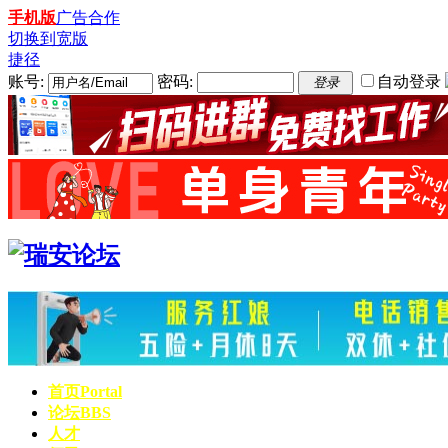
手机版
广告合作
切换到宽版
捷径
账号:
密码:
自动登录
登录
首页
Portal
论坛
BBS
人才