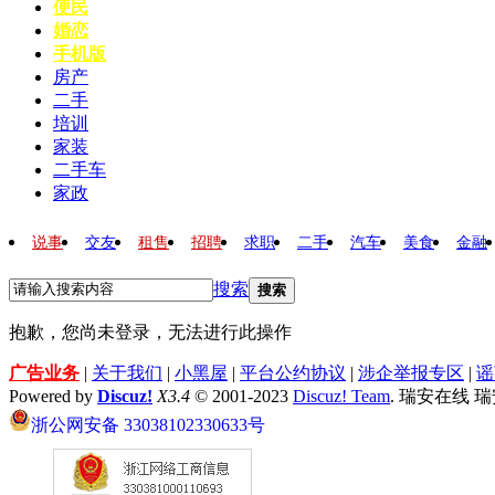
便民
婚恋
手机版
房产
二手
培训
家装
二手车
家政
说事
交友
租售
招聘
求职
二手
汽车
美食
金融
搜索
搜索
抱歉，您尚未登录，无法进行此操作
广告业务
|
关于我们
|
小黑屋
|
平台公约协议
|
涉企举报专区
|
谣
Powered by
Discuz!
X3.4
© 2001-2023
Discuz! Team
. 瑞安在线 
浙公网安备 33038102330633号