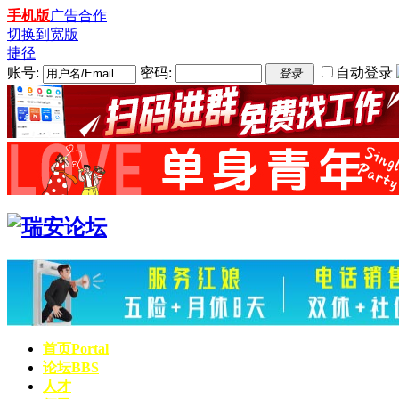
手机版
广告合作
切换到宽版
捷径
账号:
密码:
自动登录
登录
首页
Portal
论坛
BBS
人才