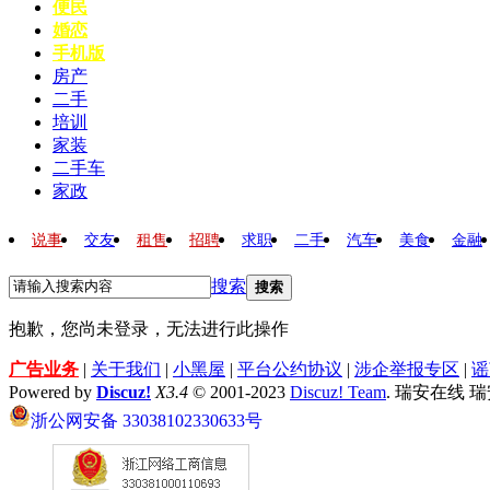
便民
婚恋
手机版
房产
二手
培训
家装
二手车
家政
说事
交友
租售
招聘
求职
二手
汽车
美食
金融
搜索
搜索
抱歉，您尚未登录，无法进行此操作
广告业务
|
关于我们
|
小黑屋
|
平台公约协议
|
涉企举报专区
|
谣
Powered by
Discuz!
X3.4
© 2001-2023
Discuz! Team
. 瑞安在线 
浙公网安备 33038102330633号