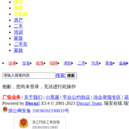
便民
婚恋
手机版
房产
二手
培训
家装
二手车
家政
说事
交友
租售
招聘
求职
二手
汽车
美食
金融
搜索
搜索
抱歉，您尚未登录，无法进行此操作
广告业务
|
关于我们
|
小黑屋
|
平台公约协议
|
涉企举报专区
|
谣
Powered by
Discuz!
X3.4
© 2001-2023
Discuz! Team
. 瑞安在线 
浙公网安备 33038102330633号