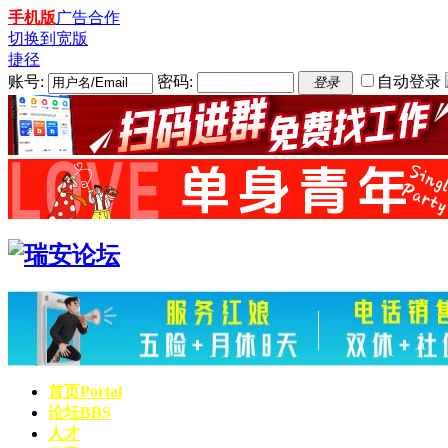
手机版
广告合作
切换到宽版
捷径
账号:
密码:
自动登录
登录
首页
Portal
论坛
BBS
人才