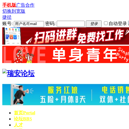
手机版
广告合作
切换到宽版
捷径
账号:
密码:
自动登录
登录
首页
Portal
论坛
BBS
人才