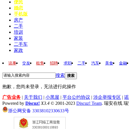
便民
婚恋
手机版
房产
二手
培训
家装
二手车
家政
说事
交友
租售
招聘
求职
二手
汽车
美食
金融
搜索
搜索
抱歉，您尚未登录，无法进行此操作
广告业务
|
关于我们
|
小黑屋
|
平台公约协议
|
涉企举报专区
|
谣
Powered by
Discuz!
X3.4
© 2001-2023
Discuz! Team
. 瑞安在线 
浙公网安备 33038102330633号