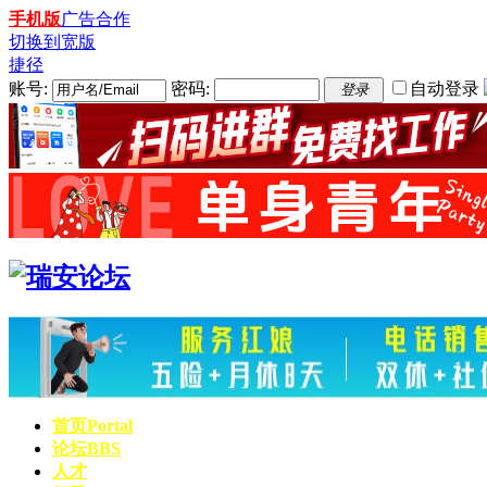
手机版
广告合作
切换到宽版
捷径
账号:
密码:
自动登录
登录
首页
Portal
论坛
BBS
人才