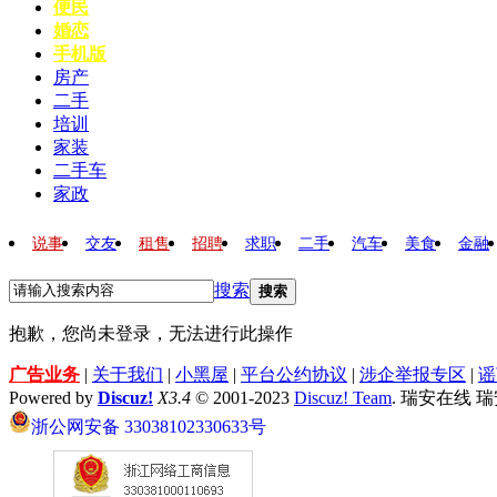
便民
婚恋
手机版
房产
二手
培训
家装
二手车
家政
说事
交友
租售
招聘
求职
二手
汽车
美食
金融
搜索
搜索
抱歉，您尚未登录，无法进行此操作
广告业务
|
关于我们
|
小黑屋
|
平台公约协议
|
涉企举报专区
|
谣
Powered by
Discuz!
X3.4
© 2001-2023
Discuz! Team
. 瑞安在线 
浙公网安备 33038102330633号