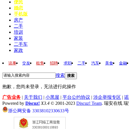
便民
婚恋
手机版
房产
二手
培训
家装
二手车
家政
说事
交友
租售
招聘
求职
二手
汽车
美食
金融
搜索
搜索
抱歉，您尚未登录，无法进行此操作
广告业务
|
关于我们
|
小黑屋
|
平台公约协议
|
涉企举报专区
|
谣
Powered by
Discuz!
X3.4
© 2001-2023
Discuz! Team
. 瑞安在线 
浙公网安备 33038102330633号