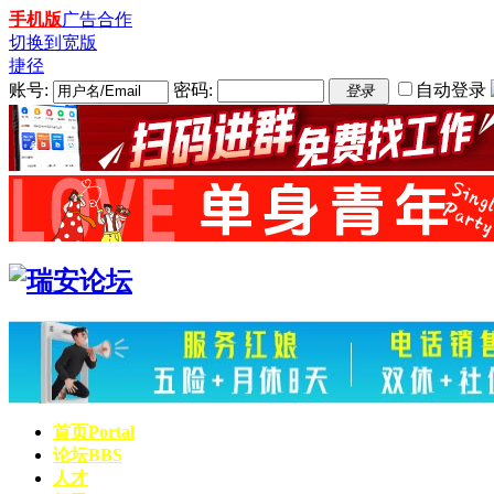
手机版
广告合作
切换到宽版
捷径
账号:
密码:
自动登录
登录
首页
Portal
论坛
BBS
人才