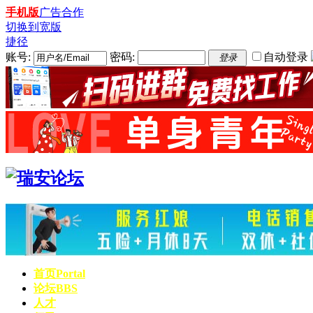
手机版
广告合作
切换到宽版
捷径
账号:
密码:
自动登录
登录
首页
Portal
论坛
BBS
人才