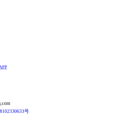
APP
.com
102330633号