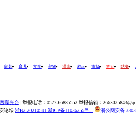
家装
育儿
文学
宠物
灌水
游玩
市场
签到
站务
言曝光台
| 举报电话：0577-66885552 举报信箱：2663025843@qq
瑞安论坛
浙B2-20210541 浙ICP备11036255号-1
浙公网安备 33038