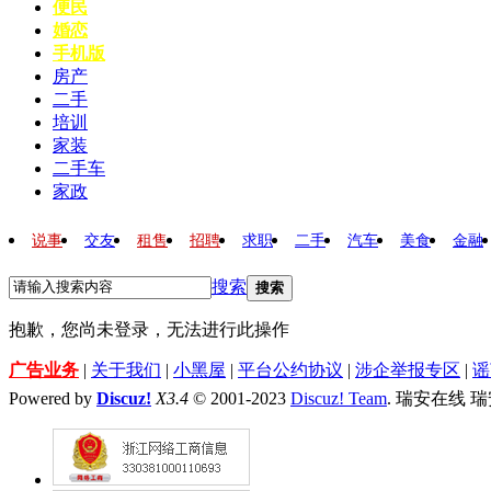
便民
婚恋
手机版
房产
二手
培训
家装
二手车
家政
说事
交友
租售
招聘
求职
二手
汽车
美食
金融
搜索
搜索
抱歉，您尚未登录，无法进行此操作
广告业务
|
关于我们
|
小黑屋
|
平台公约协议
|
涉企举报专区
|
谣
Powered by
Discuz!
X3.4
© 2001-2023
Discuz! Team
. 瑞安在线 