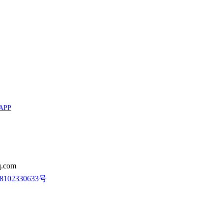
APP
.com
102330633号