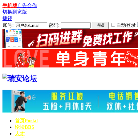
手机版
广告合作
切换到宽版
捷径
账号:
密码:
自动登录
登录
首页
Portal
论坛
BBS
人才