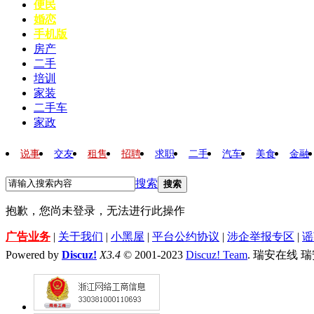
便民
婚恋
手机版
房产
二手
培训
家装
二手车
家政
说事
交友
租售
招聘
求职
二手
汽车
美食
金融
搜索
搜索
抱歉，您尚未登录，无法进行此操作
广告业务
|
关于我们
|
小黑屋
|
平台公约协议
|
涉企举报专区
|
谣
Powered by
Discuz!
X3.4
© 2001-2023
Discuz! Team
. 瑞安在线 