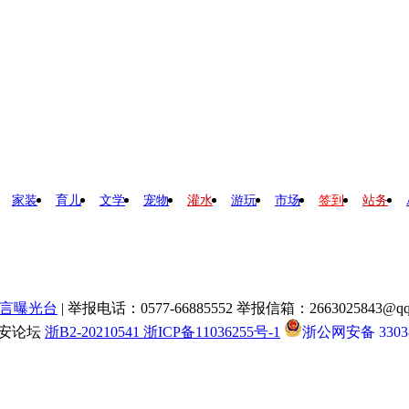
家装
育儿
文学
宠物
灌水
游玩
市场
签到
站务
言曝光台
| 举报电话：0577-66885552 举报信箱：2663025843@qq
瑞安论坛
浙B2-20210541 浙ICP备11036255号-1
浙公网安备 33038