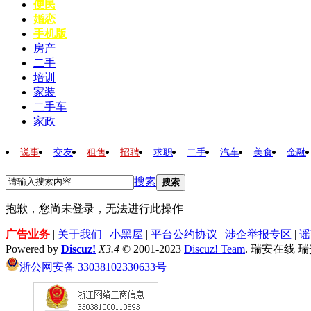
便民
婚恋
手机版
房产
二手
培训
家装
二手车
家政
说事
交友
租售
招聘
求职
二手
汽车
美食
金融
搜索
搜索
抱歉，您尚未登录，无法进行此操作
广告业务
|
关于我们
|
小黑屋
|
平台公约协议
|
涉企举报专区
|
谣
Powered by
Discuz!
X3.4
© 2001-2023
Discuz! Team
. 瑞安在线 
浙公网安备 33038102330633号