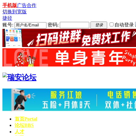
手机版
广告合作
切换到宽版
捷径
账号:
密码:
自动登录
登录
首页
Portal
论坛
BBS
人才