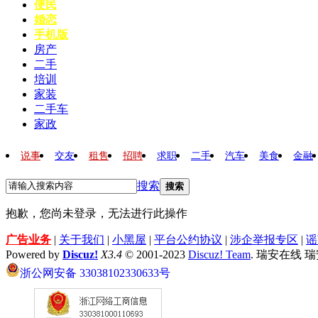
便民
婚恋
手机版
房产
二手
培训
家装
二手车
家政
说事
交友
租售
招聘
求职
二手
汽车
美食
金融
搜索
搜索
抱歉，您尚未登录，无法进行此操作
广告业务
|
关于我们
|
小黑屋
|
平台公约协议
|
涉企举报专区
|
谣
Powered by
Discuz!
X3.4
© 2001-2023
Discuz! Team
. 瑞安在线 
浙公网安备 33038102330633号