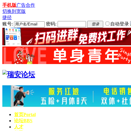
手机版
广告合作
切换到宽版
捷径
账号:
密码:
自动登录
登录
首页
Portal
论坛
BBS
人才