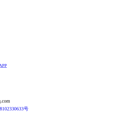
APP
.com
102330633号