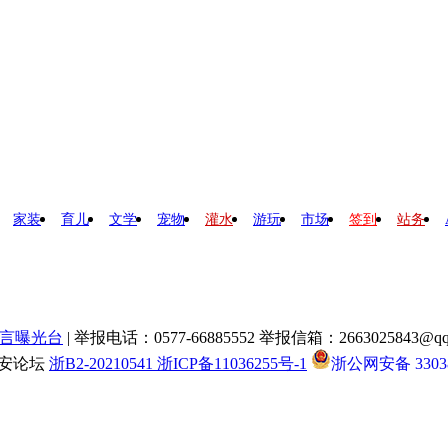
家装
育儿
文学
宠物
灌水
游玩
市场
签到
站务
言曝光台
| 举报电话：0577-66885552 举报信箱：2663025843@qq
瑞安论坛
浙B2-20210541 浙ICP备11036255号-1
浙公网安备 33038