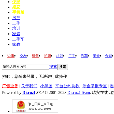
便民
婚恋
手机版
房产
二手
培训
家装
二手车
家政
说事
交友
租售
招聘
求职
二手
汽车
美食
金融
搜索
搜索
抱歉，您尚未登录，无法进行此操作
广告业务
|
关于我们
|
小黑屋
|
平台公约协议
|
涉企举报专区
|
谣
Powered by
Discuz!
X3.4
© 2001-2023
Discuz! Team
. 瑞安在线 