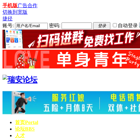
手机版
广告合作
切换到宽版
捷径
账号:
密码:
自动登录
登录
首页
Portal
论坛
BBS
人才