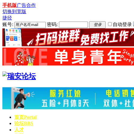
手机版
广告合作
切换到宽版
捷径
账号:
密码:
自动登录
登录
首页
Portal
论坛
BBS
人才