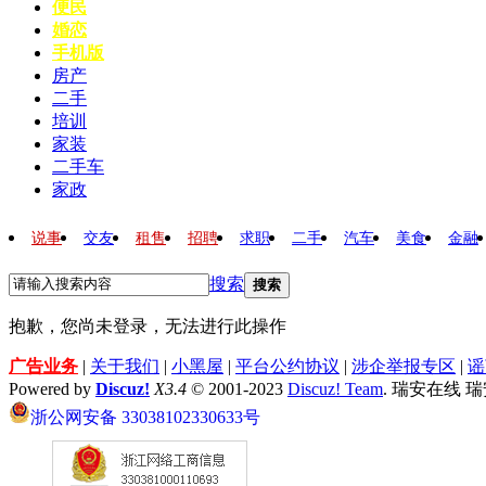
便民
婚恋
手机版
房产
二手
培训
家装
二手车
家政
说事
交友
租售
招聘
求职
二手
汽车
美食
金融
搜索
搜索
抱歉，您尚未登录，无法进行此操作
广告业务
|
关于我们
|
小黑屋
|
平台公约协议
|
涉企举报专区
|
谣
Powered by
Discuz!
X3.4
© 2001-2023
Discuz! Team
. 瑞安在线 
浙公网安备 33038102330633号