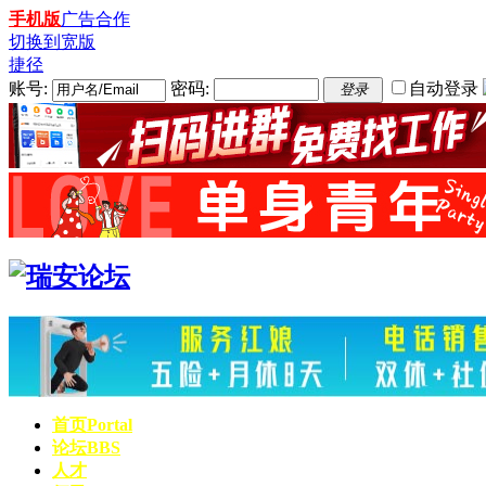
手机版
广告合作
切换到宽版
捷径
账号:
密码:
自动登录
登录
首页
Portal
论坛
BBS
人才