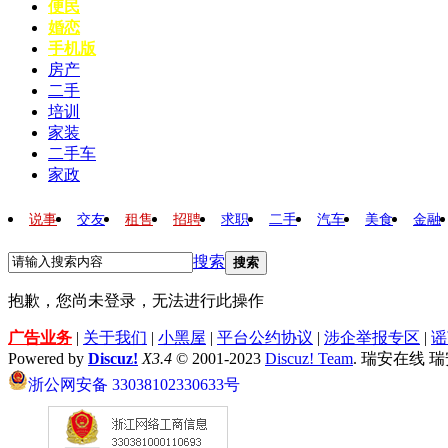
便民
婚恋
手机版
房产
二手
培训
家装
二手车
家政
说事
交友
租售
招聘
求职
二手
汽车
美食
金融
搜索
搜索
抱歉，您尚未登录，无法进行此操作
广告业务
|
关于我们
|
小黑屋
|
平台公约协议
|
涉企举报专区
|
谣
Powered by
Discuz!
X3.4
© 2001-2023
Discuz! Team
. 瑞安在线 
浙公网安备 33038102330633号