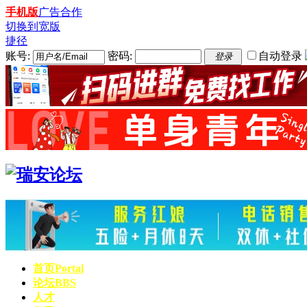
手机版
广告合作
切换到宽版
捷径
账号:
密码:
自动登录
登录
首页
Portal
论坛
BBS
人才