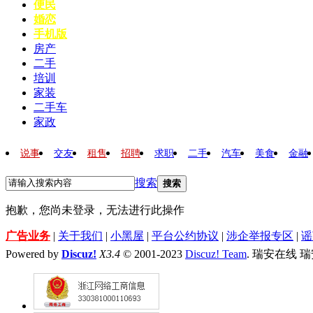
便民
婚恋
手机版
房产
二手
培训
家装
二手车
家政
说事
交友
租售
招聘
求职
二手
汽车
美食
金融
搜索
搜索
抱歉，您尚未登录，无法进行此操作
广告业务
|
关于我们
|
小黑屋
|
平台公约协议
|
涉企举报专区
|
谣
Powered by
Discuz!
X3.4
© 2001-2023
Discuz! Team
. 瑞安在线 