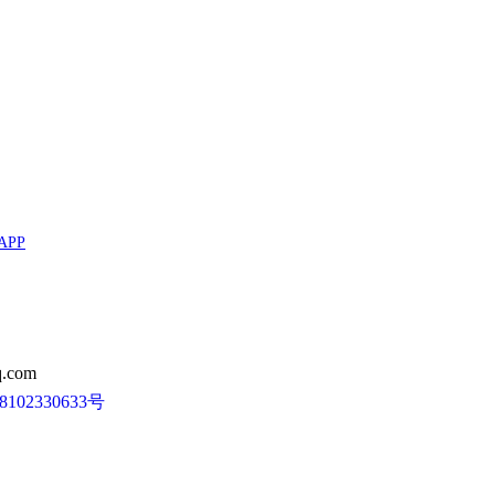
APP
.com
102330633号