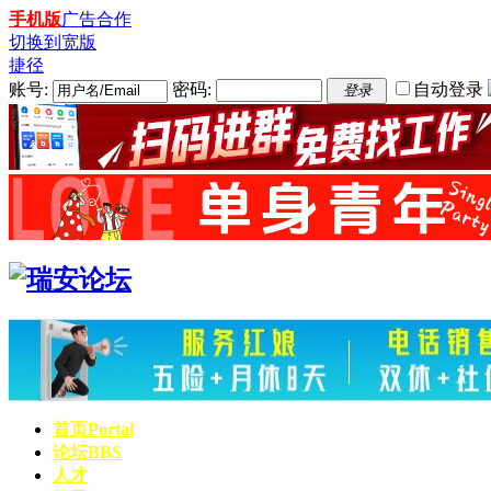
手机版
广告合作
切换到宽版
捷径
账号:
密码:
自动登录
登录
首页
Portal
论坛
BBS
人才