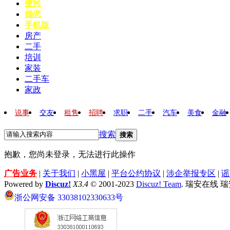
便民
婚恋
手机版
房产
二手
培训
家装
二手车
家政
说事
交友
租售
招聘
求职
二手
汽车
美食
金融
搜索
搜索
抱歉，您尚未登录，无法进行此操作
广告业务
|
关于我们
|
小黑屋
|
平台公约协议
|
涉企举报专区
|
谣
Powered by
Discuz!
X3.4
© 2001-2023
Discuz! Team
. 瑞安在线 
浙公网安备 33038102330633号