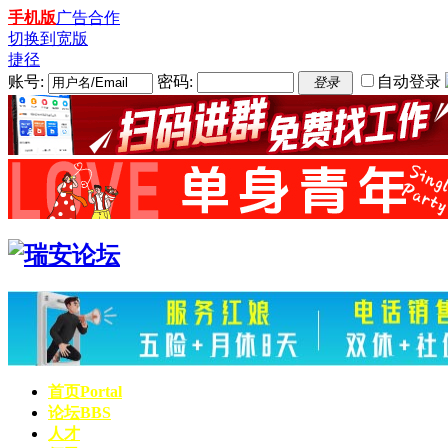
手机版
广告合作
切换到宽版
捷径
账号:
密码:
自动登录
登录
首页
Portal
论坛
BBS
人才