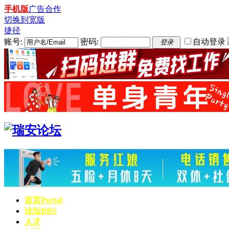
手机版
广告合作
切换到宽版
捷径
账号:
密码:
自动登录
登录
首页
Portal
论坛
BBS
人才