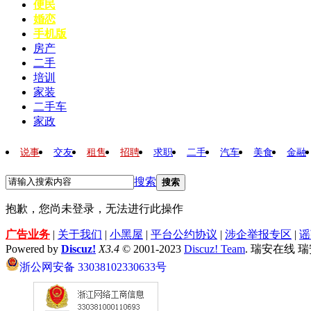
便民
婚恋
手机版
房产
二手
培训
家装
二手车
家政
说事
交友
租售
招聘
求职
二手
汽车
美食
金融
搜索
搜索
抱歉，您尚未登录，无法进行此操作
广告业务
|
关于我们
|
小黑屋
|
平台公约协议
|
涉企举报专区
|
谣
Powered by
Discuz!
X3.4
© 2001-2023
Discuz! Team
. 瑞安在线 
浙公网安备 33038102330633号