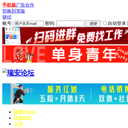
手机版
广告合作
切换到宽版
捷径
账号:
密码:
自动登录
登录
首页
Portal
论坛
BBS
人才