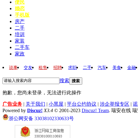
便民
婚恋
手机版
房产
二手
培训
家装
二手车
家政
说事
交友
租售
招聘
求职
二手
汽车
美食
金融
搜索
搜索
抱歉，您尚未登录，无法进行此操作
广告业务
|
关于我们
|
小黑屋
|
平台公约协议
|
涉企举报专区
|
谣
Powered by
Discuz!
X3.4
© 2001-2023
Discuz! Team
. 瑞安在线 
浙公网安备 33038102330633号