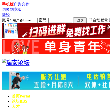
手机版
广告合作
切换到宽版
捷径
账号:
密码:
自动登录
登录
首页
Portal
论坛
BBS
人才