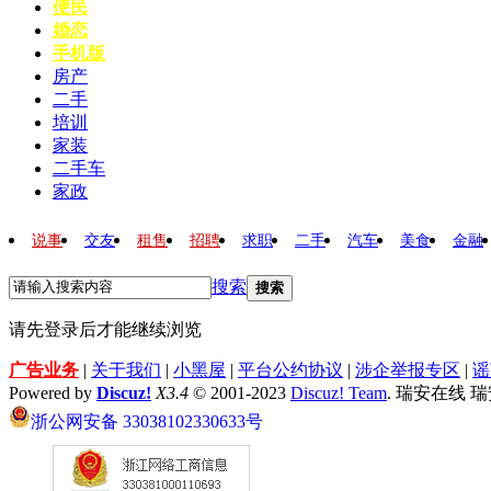
便民
婚恋
手机版
房产
二手
培训
家装
二手车
家政
说事
交友
租售
招聘
求职
二手
汽车
美食
金融
搜索
搜索
请先登录后才能继续浏览
广告业务
|
关于我们
|
小黑屋
|
平台公约协议
|
涉企举报专区
|
谣
Powered by
Discuz!
X3.4
© 2001-2023
Discuz! Team
. 瑞安在线 
浙公网安备 33038102330633号