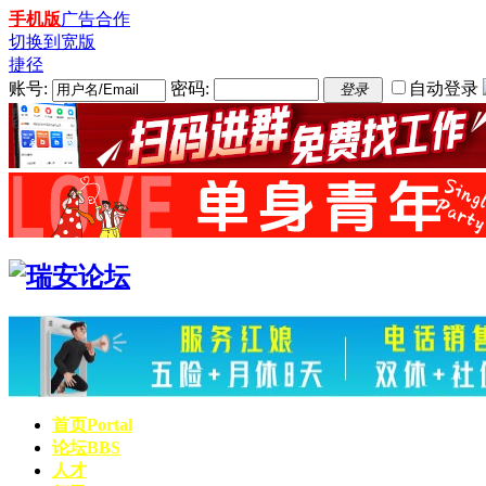
手机版
广告合作
切换到宽版
捷径
账号:
密码:
自动登录
登录
首页
Portal
论坛
BBS
人才