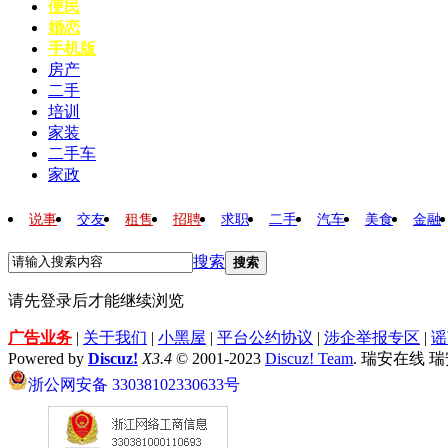
便民
婚恋
手机版
房产
二手
培训
家装
二手车
家政
说事
交友
租售
招聘
求职
二手
汽车
美食
金融
搜索
搜索
请先登录后才能继续浏览
广告业务
|
关于我们
|
小黑屋
|
平台公约协议
|
涉企举报专区
|
谣
Powered by
Discuz!
X3.4
© 2001-2023
Discuz! Team
. 瑞安在线 
浙公网安备 33038102330633号