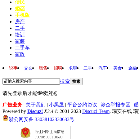
便民
婚恋
手机版
房产
二手
培训
家装
二手车
家政
说事
交友
租售
招聘
求职
二手
汽车
美食
金融
搜索
搜索
请先登录后才能继续浏览
广告业务
|
关于我们
|
小黑屋
|
平台公约协议
|
涉企举报专区
|
谣
Powered by
Discuz!
X3.4
© 2001-2023
Discuz! Team
. 瑞安在线 
浙公网安备 33038102330633号