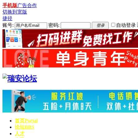
手机版
广告合作
切换到宽版
捷径
账号:
密码:
自动登录
登录
首页
Portal
论坛
BBS
人才