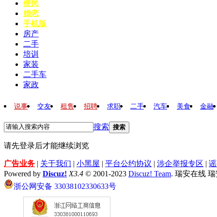
便民
婚恋
手机版
房产
二手
培训
家装
二手车
家政
说事
交友
租售
招聘
求职
二手
汽车
美食
金融
搜索
搜索
请先登录后才能继续浏览
广告业务
|
关于我们
|
小黑屋
|
平台公约协议
|
涉企举报专区
|
谣
Powered by
Discuz!
X3.4
© 2001-2023
Discuz! Team
. 瑞安在线 
浙公网安备 33038102330633号