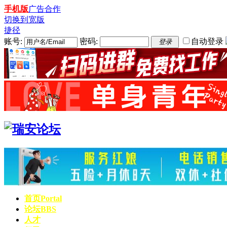
手机版
广告合作
切换到宽版
捷径
账号:
密码:
自动登录
登录
首页
Portal
论坛
BBS
人才