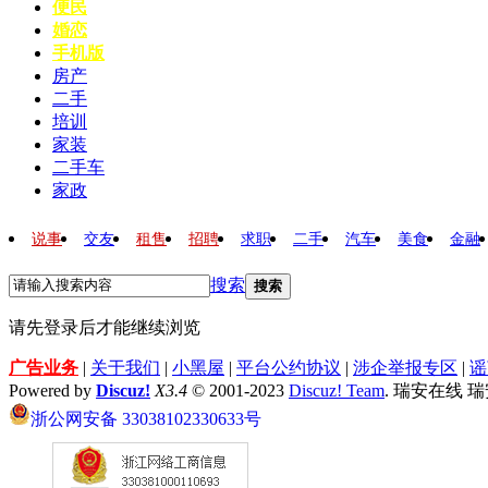
便民
婚恋
手机版
房产
二手
培训
家装
二手车
家政
说事
交友
租售
招聘
求职
二手
汽车
美食
金融
搜索
搜索
请先登录后才能继续浏览
广告业务
|
关于我们
|
小黑屋
|
平台公约协议
|
涉企举报专区
|
谣
Powered by
Discuz!
X3.4
© 2001-2023
Discuz! Team
. 瑞安在线 
浙公网安备 33038102330633号