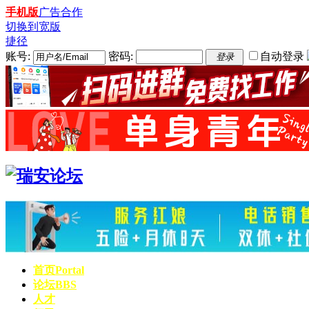
手机版
广告合作
切换到宽版
捷径
账号:
密码:
自动登录
登录
首页
Portal
论坛
BBS
人才