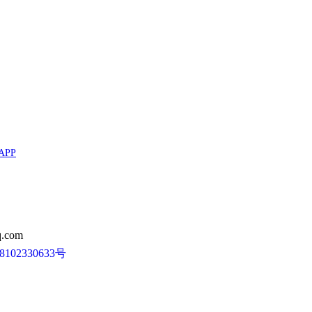
APP
.com
102330633号