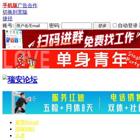
手机版
广告合作
切换到宽版
捷径
账号:
密码:
自动登录
登录
首页
Portal
论坛
BBS
人才