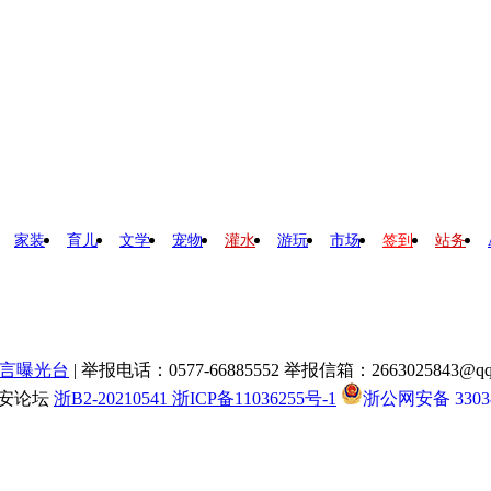
家装
育儿
文学
宠物
灌水
游玩
市场
签到
站务
言曝光台
| 举报电话：0577-66885552 举报信箱：2663025843@qq
瑞安论坛
浙B2-20210541 浙ICP备11036255号-1
浙公网安备 33038