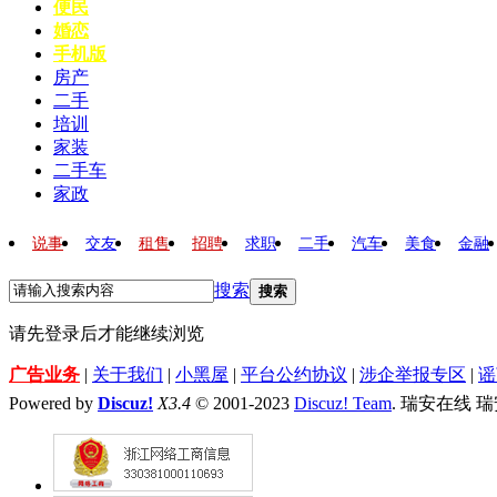
便民
婚恋
手机版
房产
二手
培训
家装
二手车
家政
说事
交友
租售
招聘
求职
二手
汽车
美食
金融
搜索
搜索
请先登录后才能继续浏览
广告业务
|
关于我们
|
小黑屋
|
平台公约协议
|
涉企举报专区
|
谣
Powered by
Discuz!
X3.4
© 2001-2023
Discuz! Team
. 瑞安在线 