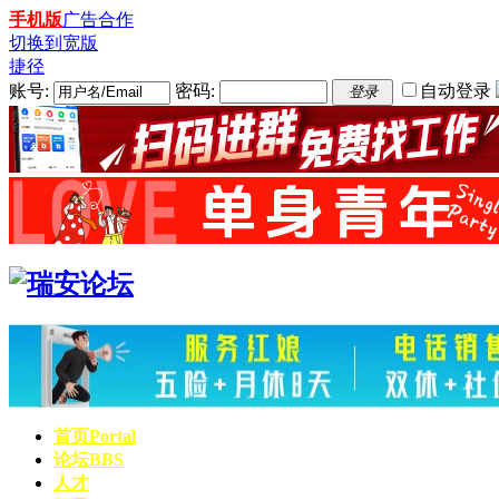
手机版
广告合作
切换到宽版
捷径
账号:
密码:
自动登录
登录
首页
Portal
论坛
BBS
人才