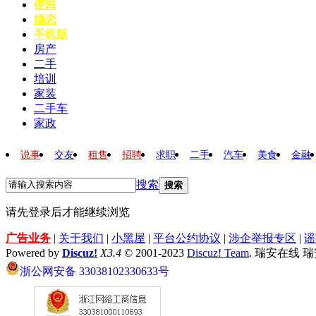
便民
婚恋
手机版
房产
二手
培训
家装
二手车
家政
说事
交友
租售
招聘
求职
二手
汽车
美食
金融
搜索
搜索
请先登录后才能继续浏览
广告业务
|
关于我们
|
小黑屋
|
平台公约协议
|
涉企举报专区
|
谣
Powered by
Discuz!
X3.4
© 2001-2023
Discuz! Team
. 瑞安在线 
浙公网安备 33038102330633号