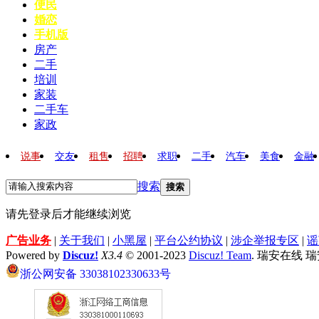
便民
婚恋
手机版
房产
二手
培训
家装
二手车
家政
说事
交友
租售
招聘
求职
二手
汽车
美食
金融
搜索
搜索
请先登录后才能继续浏览
广告业务
|
关于我们
|
小黑屋
|
平台公约协议
|
涉企举报专区
|
谣
Powered by
Discuz!
X3.4
© 2001-2023
Discuz! Team
. 瑞安在线 
浙公网安备 33038102330633号