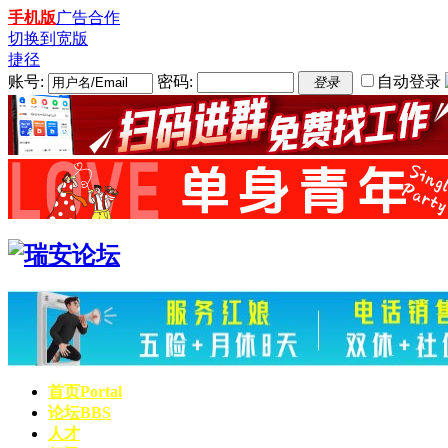
手机版
广告合作
切换到宽版
捷径
账号:
密码:
自动登录
登录
首页
Portal
论坛
BBS
人才