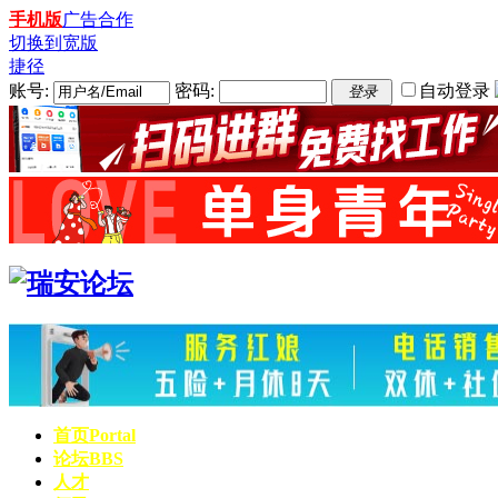
手机版
广告合作
切换到宽版
捷径
账号:
密码:
自动登录
登录
首页
Portal
论坛
BBS
人才