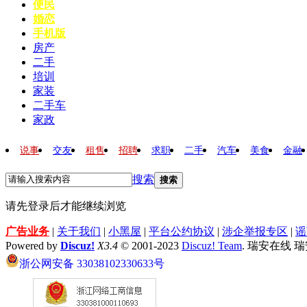
便民
婚恋
手机版
房产
二手
培训
家装
二手车
家政
说事
交友
租售
招聘
求职
二手
汽车
美食
金融
搜索
搜索
请先登录后才能继续浏览
广告业务
|
关于我们
|
小黑屋
|
平台公约协议
|
涉企举报专区
|
谣
Powered by
Discuz!
X3.4
© 2001-2023
Discuz! Team
. 瑞安在线 
浙公网安备 33038102330633号