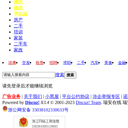
便民
婚恋
手机版
房产
二手
培训
家装
二手车
家政
说事
交友
租售
招聘
求职
二手
汽车
美食
金融
搜索
搜索
请先登录后才能继续浏览
广告业务
|
关于我们
|
小黑屋
|
平台公约协议
|
涉企举报专区
|
谣
Powered by
Discuz!
X3.4
© 2001-2023
Discuz! Team
. 瑞安在线 
浙公网安备 33038102330633号