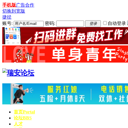
手机版
广告合作
切换到宽版
捷径
账号:
密码:
自动登录
登录
首页
Portal
论坛
BBS
人才