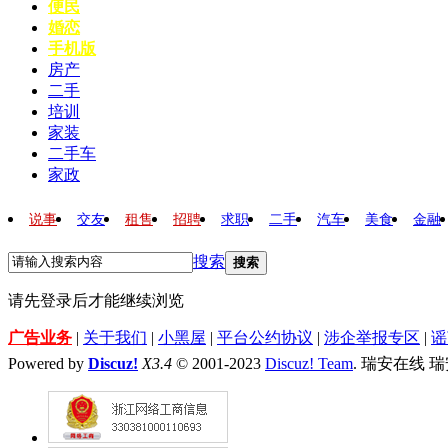
便民
婚恋
手机版
房产
二手
培训
家装
二手车
家政
说事
交友
租售
招聘
求职
二手
汽车
美食
金融
搜索
搜索
请先登录后才能继续浏览
广告业务
|
关于我们
|
小黑屋
|
平台公约协议
|
涉企举报专区
|
谣
Powered by
Discuz!
X3.4
© 2001-2023
Discuz! Team
. 瑞安在线 