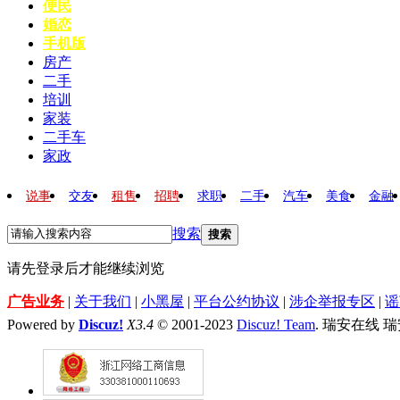
便民
婚恋
手机版
房产
二手
培训
家装
二手车
家政
说事
交友
租售
招聘
求职
二手
汽车
美食
金融
搜索
搜索
请先登录后才能继续浏览
广告业务
|
关于我们
|
小黑屋
|
平台公约协议
|
涉企举报专区
|
谣
Powered by
Discuz!
X3.4
© 2001-2023
Discuz! Team
. 瑞安在线 