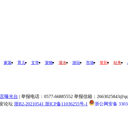
家装
育儿
文学
宠物
灌水
游玩
市场
签到
站务
言曝光台
| 举报电话：0577-66885552 举报信箱：2663025843@qq
瑞安论坛
浙B2-20210541 浙ICP备11036255号-1
浙公网安备 33038