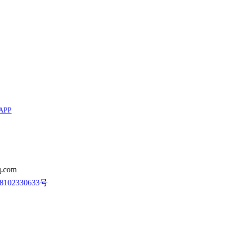
APP
.com
102330633号