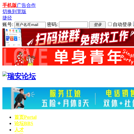
手机版
广告合作
切换到宽版
捷径
账号:
密码:
自动登录
登录
首页
Portal
论坛
BBS
人才