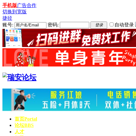
手机版
广告合作
切换到宽版
捷径
账号:
密码:
自动登录
登录
首页
Portal
论坛
BBS
人才