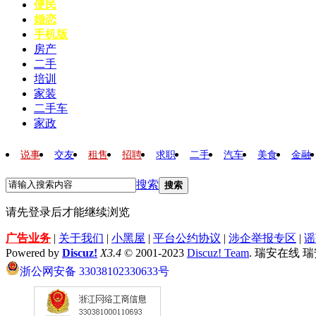
便民
婚恋
手机版
房产
二手
培训
家装
二手车
家政
说事
交友
租售
招聘
求职
二手
汽车
美食
金融
搜索
搜索
请先登录后才能继续浏览
广告业务
|
关于我们
|
小黑屋
|
平台公约协议
|
涉企举报专区
|
谣
Powered by
Discuz!
X3.4
© 2001-2023
Discuz! Team
. 瑞安在线 
浙公网安备 33038102330633号