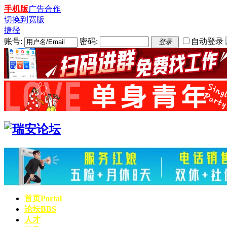
手机版
广告合作
切换到宽版
捷径
账号:
密码:
自动登录
登录
首页
Portal
论坛
BBS
人才