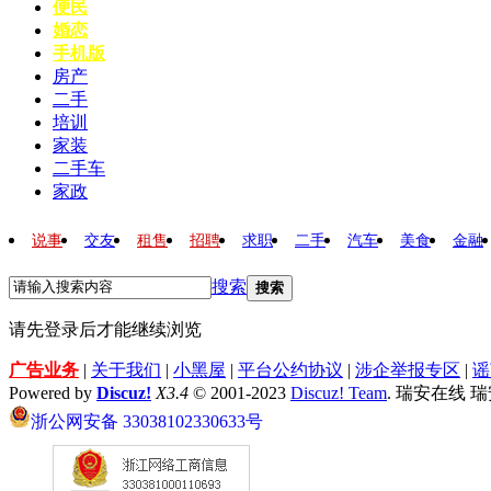
便民
婚恋
手机版
房产
二手
培训
家装
二手车
家政
说事
交友
租售
招聘
求职
二手
汽车
美食
金融
搜索
搜索
请先登录后才能继续浏览
广告业务
|
关于我们
|
小黑屋
|
平台公约协议
|
涉企举报专区
|
谣
Powered by
Discuz!
X3.4
© 2001-2023
Discuz! Team
. 瑞安在线 
浙公网安备 33038102330633号