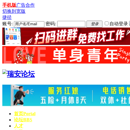
手机版
广告合作
切换到宽版
捷径
账号:
密码:
自动登录
登录
首页
Portal
论坛
BBS
人才