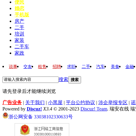
便民
婚恋
手机版
房产
二手
培训
家装
二手车
家政
说事
交友
租售
招聘
求职
二手
汽车
美食
金融
搜索
搜索
请先登录后才能继续浏览
广告业务
|
关于我们
|
小黑屋
|
平台公约协议
|
涉企举报专区
|
谣
Powered by
Discuz!
X3.4
© 2001-2023
Discuz! Team
. 瑞安在线 
浙公网安备 33038102330633号