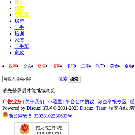
便民
婚恋
手机版
房产
二手
培训
家装
二手车
家政
说事
交友
租售
招聘
求职
二手
汽车
美食
金融
搜索
搜索
请先登录后才能继续浏览
广告业务
|
关于我们
|
小黑屋
|
平台公约协议
|
涉企举报专区
|
谣
Powered by
Discuz!
X3.4
© 2001-2023
Discuz! Team
. 瑞安在线 
浙公网安备 33038102330633号