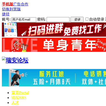
手机版
广告合作
切换到宽版
捷径
账号:
密码:
自动登录
登录
首页
Portal
论坛
BBS
人才