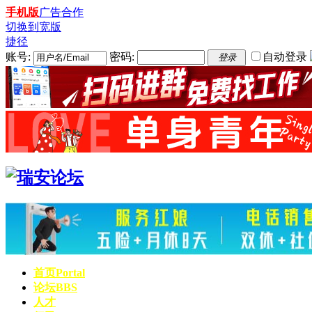
手机版
广告合作
切换到宽版
捷径
账号:
密码:
自动登录
登录
首页
Portal
论坛
BBS
人才