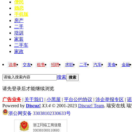
便民
婚恋
手机版
房产
二手
培训
家装
二手车
家政
说事
交友
租售
招聘
求职
二手
汽车
美食
金融
搜索
搜索
请先登录后才能继续浏览
广告业务
|
关于我们
|
小黑屋
|
平台公约协议
|
涉企举报专区
|
谣
Powered by
Discuz!
X3.4
© 2001-2023
Discuz! Team
. 瑞安在线 
浙公网安备 33038102330633号